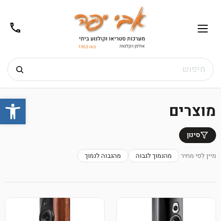
02-
תפריט
/02-
m@gmail.com
8272
חיפוש
Ski
פתח
t
מוצרים
conten
סינון
מיין לפי מחיר
מהנמוך לגבוה
מהגבוה לנמוך