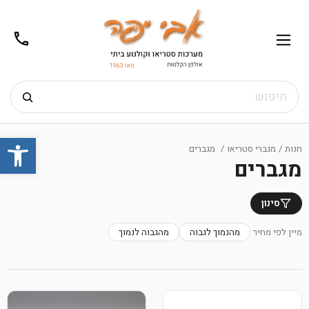
02-
תפריט
/02-
m@gmail.com
8272
חיפוש
Ski
פתח
t
חנות
/
מגברי סטריאו
/
מגברים
conten
מגברים
סינון
מיין לפי מחיר
מהנמוך לגבוה
מהגבוה לנמוך