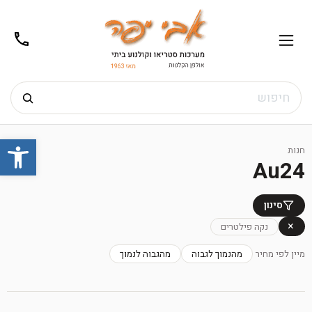
02-
תפריט
/02-
m@gmail.com
8272
חיפוש
Ski
פתח
t
חנות
conten
Au24
סינון
×
נקה פילטרים
מיין לפי מחיר
מהנמוך לגבוה
מהגבוה לנמוך