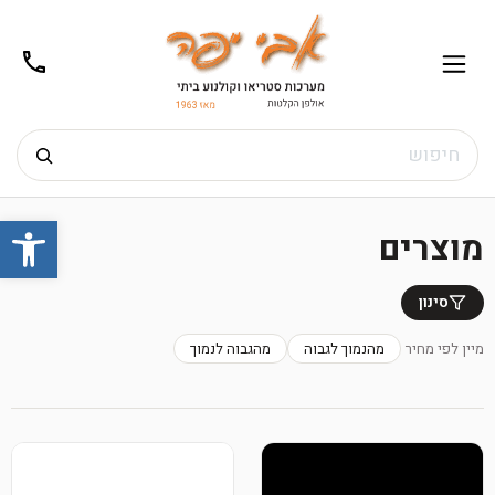
02-
תפריט
/02-
m@gmail.com
8272
חיפוש
Ski
פתח
t
מוצרים
conten
סינון
מיין לפי מחיר
מהנמוך לגבוה
מהגבוה לנמוך