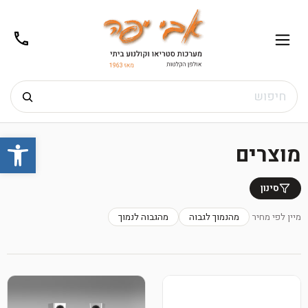
02-
תפריט
/02-
m@gmail.com
8272
חיפוש
Ski
פתח
t
מוצרים
conten
סינון
מיין לפי מחיר
מהנמוך לגבוה
מהגבוה לנמוך