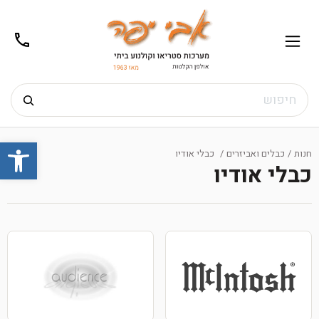
02-
תפריט
/02-
m@gmail.com
8272
חיפוש
Ski
פתח
t
חנות
/
כבלים ואביזרים
/
כבלי אודיו
conten
כבלי אודיו