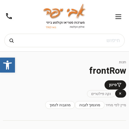
02-
תפריט
/02-
m@gmail.com
8272
חיפוש
Ski
פתח
t
חנות
conten
frontRow
סינון
×
נקה פילטרים
מיין לפי מחיר
מהנמוך לגבוה
מהגבוה לנמוך