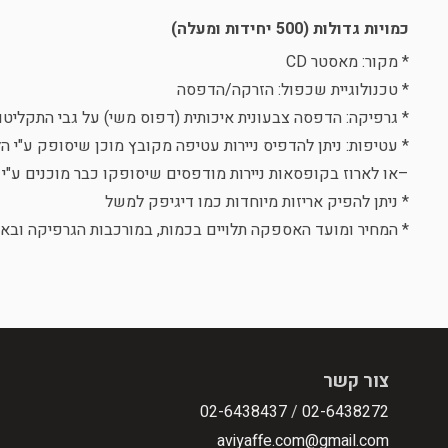
כמויות גדולות (500 יחידות ומעלה)
* מקור: מאסטר CD
* טכנולוגיית שכפול: הזרקה/הדפסה
* גרפיקה: הדפסה צבעונית איכותית (דפוס משי) על גבי התקליט
* עטיפות: ניתן להדפיס ניירות עטיפה מקובץ מוכן שיסופק ע"י ה
–או לארוז בקופסאות ניירות מודפסים שיסופקו כבר מוכנים ע"י 
* ניתן להפיק אריזות מיוחדות כמו דיגיפק למשל
* המחיר ומועד האספקה תלויים בכמות, במורכבות הגרפיקה ובאו
צור קשר
02-6438437
/
02-6438272
aviyaffe.com@gmail.com