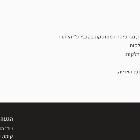
ור, מגרפיקה המסופקת בקובץ ע"י הלקוח.
לקוח,
הלקוח.
פן האריזה.
הגעה 
שד' הרצל 110, ירושלים, פינת רח' התומר, מ
קומת ק