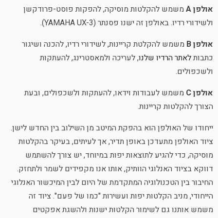
אולפן A
משמש להקלטות מוסיקה, להפקות פוסט-פרודקשן
ולשידורי רדיו. באולפן זה ישנו פסנתר (YAMAHA UX-3).
אולפן B
משמש להקלטת קריינות, לשידורי רדיו, להכנה ושיגור
כתבות
לאתר הרדיו שלנו
, לעריכה ולמאסטרינג, להעתקות
ולשכפולים.
אולפן C
משמש לעבודות וידאו, להעתקות ולשכפולים, ובעת
הצורך להקלטות קריינות.
ייחודו של האולפן הוא בהפקת המיטב מן השילוב בין החדש לישן.
ציוד האולפן מתעדכן באופן תדיר, אך לעיתים, בעיקר בהקלטות
מוסיקה, כדי להגיע לתוצאות יפות במיוחד, יש צורך להשתמש
דווקא בציוד האנלוגי הוותיק, אותו אנו מקפידים לשמר ולתחזק.
החיבור בין הטכנולוגיה המתקדמת של היום לבין המיכשור האנלוגי
הייחודי, מניב הקלטות יפות ועשירות "כמו של פעם". ציוד זה
משמש אותנו גם לשימור הקלטות ישנות ולהשגת אפקטים