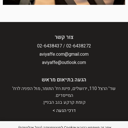
צור קשר
02-6438437
/
02-6438272
aviyaffe.com@gmail.com
aviyaffe@outlook.com
הגעה בתיאום מראש
שד' הרצל 110, ירושלים, פינת רח' התומר, מול הפניה לרח'
המייסדים.
קומת קרקע בגב הבניין.
דרכי הגעה >
אתר זה משתמש בקובצי Cookie לסטטיסטיקה (גוגל אנליטיקס)